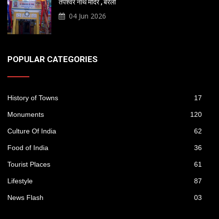
तपेश्वर नाथ मंदिर , बरेली
04 Jun 2026
POPULAR CATEGORIES
History of Towns
17
Monuments
120
Culture Of India
62
Food of India
36
Tourist Places
61
Lifestyle
87
News Flash
03