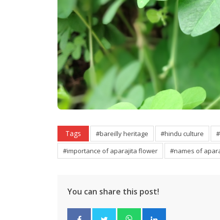
Tags
#bareilly heritage
#hindu culture
#
#importance of aparajita flower
#names of apara
You can share this post!