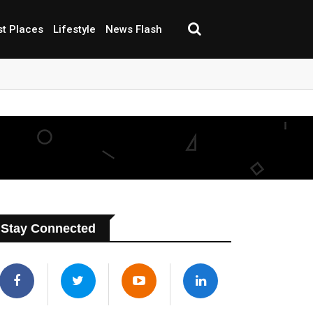
st Places
Lifestyle
News Flash
Stay Connected