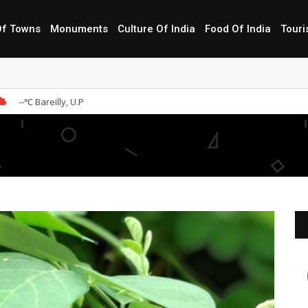
Of Towns
Monuments
Culture Of India
Food Of India
Touri
ेली
--
℃ Bareilly, U.P