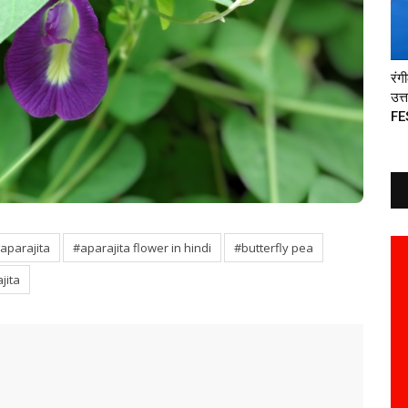
रंग
उत्
FE
aparajita
#aparajita flower in hindi
#butterfly pea
jita