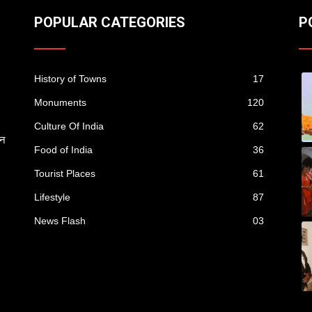
POPULAR CATEGORIES
P
History of Towns
17
Monuments
120
Culture Of India
62
ान
Food of India
36
Tourist Places
61
Lifestyle
87
News Flash
03