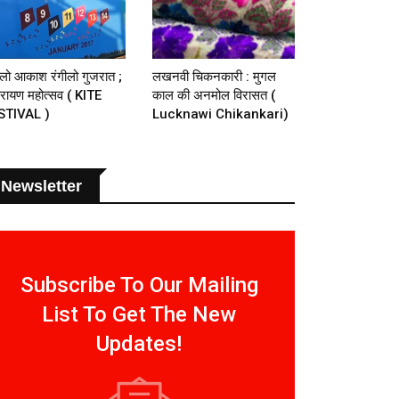
ीलो आकाश रंगीलो गुजरात ;
लखनवी चिकनकारी : मुगल
तरायण महोत्सव ( KITE
काल की अनमोल विरासत (
STIVAL )
Lucknawi Chikankari)
Newsletter
Subscribe To Our Mailing
List To Get The New
Updates!